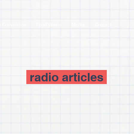
li Convention
Food Waste
Media
Contact
radio articles