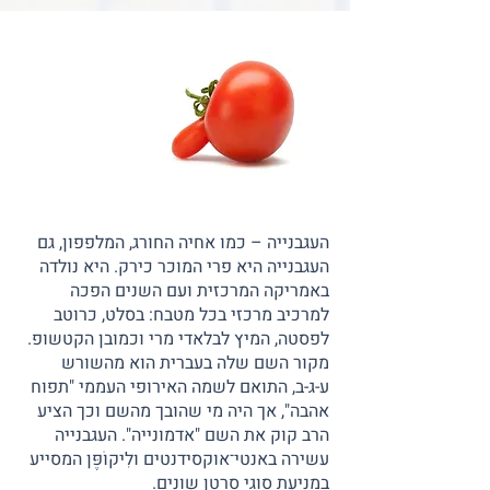
העגבנייה – כמו אחיה החורג, המלפפון, גם
העגבנייה היא פרי המוכר כירק. היא נולדה
באמריקה המרכזית ועם השנים הפכה
למרכיב מרכזי בכל מטבח: בסלט, כרוטב
לפסטה, המיץ לבלאדי מרי וכמובן הקטשופ.
מקור השם שלה בעברית הוא מהשורש
ע-ג-ב, התואם לשמה האירופי העממי "תפוח
אהבה", אך היה מי שהובך מהשם וכך הציע
הרב קוק את השם "אדמונייה". העגבנייה
עשירה באנטי־אוקסידנטים ולִיקוֹפֶּן המסייע
במניעת סוגי סרטן שונים.