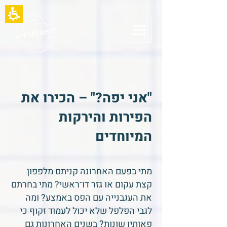
תחילתו
של
דף
אינטרנט,
לחץ
אנטר
כדי
לעבור
לאזור
תוכן
"אני יפה?" – הכירו את
מרכזי
הפירות והירקות
המיוחדים
מתי בפעם האחרונה קניתם מלפפון
קצת עקום או גזר דו־ראשי? מתי בחרתם
את העגבנייה עם הפס באמצע? ומה
לגבי הפלפל שלא יכול לעמוד זקוף כי
פאותיו שונות? בשנים האחרונות גם