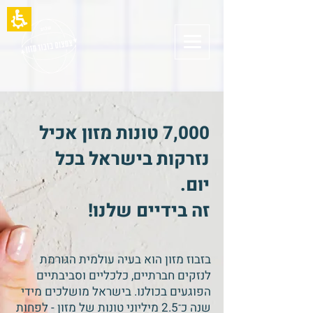
תחילתו
של
דף
אינטרנט,
לחץ
אנטר
כדי
לעבור
לאזור
תוכן
7,000 טונות מזון אכיל
מרכזי
נזרקות בישראל בכל
יום.
זה בידיים שלנו!
בזבוז מזון הוא בעיה עולמית הגורמת
לנזקים חברתיים, כלכליים וסביבתיים
הפוגעים בכולנו. בישראל מושלכים מידי
שנה כ־2.5 מיליוני טונות של מזון - לפחות