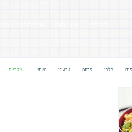
המספרים
שבוע הצִמְבּוּז
מה זה לְצַמְבֵּז
האמנ
ים
חלבי
פרווה
טבעוני
נשנוש
עיקריות