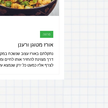
פרווה
אורז מטוגן ורענן
נתקלתם באורז עצוב שנשכח במקר
דרך מצוינת להחזיר אותו לחיים ומ
לצרף אליו כמעט כל ירק שנמצא ע
זריקה לפח. כתב וצילם: גל ממליה..