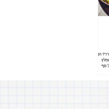
ר? הנה
ומלץ
ל סף
.